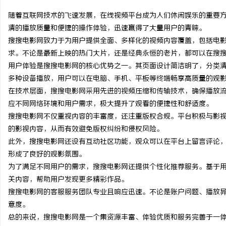
随着互联网技术的飞速发展，在线视频平台成为人们休闲娱乐的重要
清的播放质量和便捷的操作体验，迅速赢得了大量用户的青睐。
搜搜电影网致力于为用户提供全面、多样化的视频内容覆盖，包括电
求。不论是最新上映的热门大片，还是经典永恒的老片，都可以在搜
得
用户体验是搜搜电影网的核心优势之一。其页面设计简洁明了，分类
多种设备播放，用户可以在电脑、手机、平板等终端畅享高质量的观
在技术层面，搜搜电影网采用先进的视频压缩和传输技术，确保播放
应不同网络环境和用户需求，极大提升了观看的便捷性和舒适度。
搜搜电影网不仅重视内容的丰富度，还注重版权合规。平台积极与影
的影视内容，从而有效避免版权纠纷和侵权风险。
此外，搜搜电影网还设有互动社区功能，观众可以在平台上留言评论
形成了良好的观影氛围。
可
为了满足不同用户的需求，搜搜电影网还提供个性化推荐服务。基于
关内容，帮助用户发现更多精彩作品。
搜搜电影网的客服服务团队专业且响应迅速。不论是账户问题、播放
意度。
总的来说，搜搜电影网是一个集资源丰富、体验优质和服务完善于一