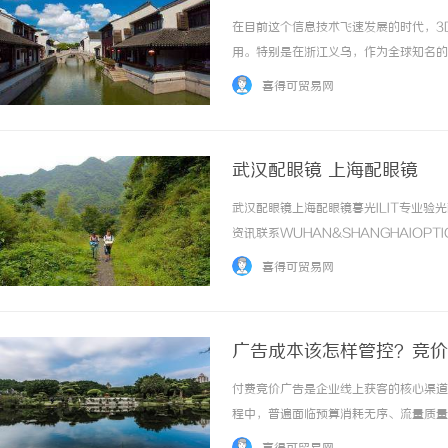
在目前这个信息技术飞速发展的时代，3
用。特别是在浙江义乌，作为全球知名的
么，如何在众多选择中找到最合适的服务
喜得可贸易网
的公司，帮助您做出明智决策。一、3D激光技术
武汉配眼镜 上海配眼镜
武汉配眼镜上海配眼镜暮光ILIT专业
资讯联系WUHAN&SHANGHAIOPT
品牌，现于武汉与上海设有4家门店。以
喜得可贸易网
惠，兼顾高专业度与高性价比... ...……
广告成本该怎样管控？竞价
付费竞价广告是企业线上获客的核心渠道
程中，普遍面临预算消耗无序、流量质量
配投放投入，整体投放性价比持续走低。