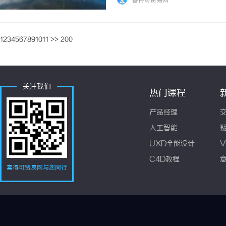
喜得可贸易网
结构与预算分配逻辑。俐麸科技专注竞价托管服
1
2
3
4
5
6
7
8
9
10
11
>>
200
关注我们
热门课程
产品经理
人工智能
UXD全能设计
V
C4D教程
喜得可贸易网与您同行