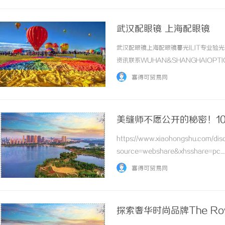
武汉配眼镜 上海配眼镜
武汉配眼镜上海配眼镜暮光ILIT专业
资讯联系WUHAN&SHANGHAIOPT
品牌，现于武汉与上海设有4家门店。以
喜得可贸易网
惠，兼顾高专业度与高性价比... ...……
美缝师不愿公开的秘密！1
https://www.xiaohongshu.com/d
source=webshare&xhsshare=p
Fu833f0nYIg=&xsec_source=pc_sh
喜得可贸易网
探索奢华时尚品牌The R