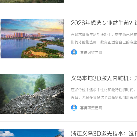
惠，兼顾高专业度与高性价比... ...……
2026年想选专业益生菌
在追求健康生活的道路上，益生菌已经成
如何才能挑选到一款真正适合自己的专业
益生菌的关键要点。一、看产品的营养组
喜得可贸易网
胃粉含有六大专研营养组分，全面呵护肠道屏障
义乌本地3D激光内雕机：
在如今这个追求个性化和独特性的时代，
设备，尤其在义乌这个以商贸和创新著称
乌本地3D激光内雕机的基本原理、主要
喜得可贸易网
是3D激光内雕机？3D激光内雕机是一种采用激
浙江义乌3D激光技术：选