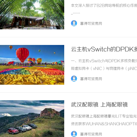
本文深入探讨了B2B网站导航的核心作
...……
喜得可贸易网
云主机vSwitch的DPD
一、云主机vSwitch与DPDK多核负载
现虚拟网卡（vNIC）与物理网卡（pN
虚拟化环境中，vSwitch需同时处
喜得可贸易网
部）通信。随着云主机密... ...……
武汉配眼镜 上海配眼镜
武汉配眼镜上海配眼镜暮光ILIT专业
资讯联系WUHAN&SHANGHAIOPT
品牌，现于武汉与上海设有4家门店。以
喜得可贸易网