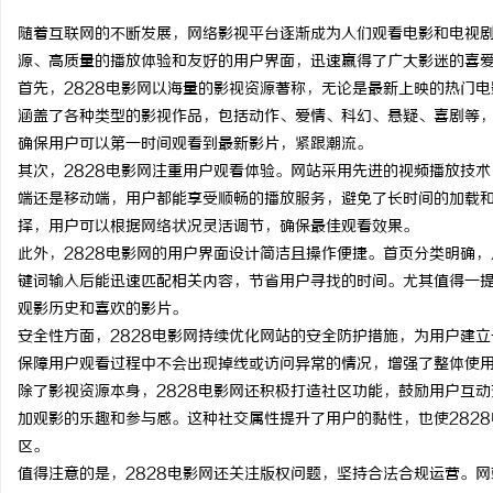
随着互联网的不断发展，网络影视平台逐渐成为人们观看电影和电视剧
源、高质量的播放体验和友好的用户界面，迅速赢得了广大影迷的喜
首先，2828电影网以海量的影视资源著称，无论是最新上映的热门
涵盖了各种类型的影视作品，包括动作、爱情、科幻、悬疑、喜剧等，
得
确保用户可以第一时间观看到最新影片，紧跟潮流。
其次，2828电影网注重用户观看体验。网站采用先进的视频播放技
端还是移动端，用户都能享受顺畅的播放服务，避免了长时间的加载和
择，用户可以根据网络状况灵活调节，确保最佳观看效果。
此外，2828电影网的用户界面设计简洁且操作便捷。首页分类明确
键词输入后能迅速匹配相关内容，节省用户寻找的时间。尤其值得一提
观影历史和喜欢的影片。
安全性方面，2828电影网持续优化网站的安全防护措施，为用户建
可
保障用户观看过程中不会出现掉线或访问异常的情况，增强了整体使
除了影视资源本身，2828电影网还积极打造社区功能，鼓励用户互
加观影的乐趣和参与感。这种社交属性提升了用户的黏性，也使282
区。
值得注意的是，2828电影网还关注版权问题，坚持合法合规运营。