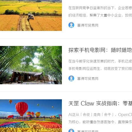
在互联网竞争日益激烈的当下，企业若想
的经济枢纽，聚集了大量中小企业，如何
颈的关键。厦门SEO公司将结合厦门本
喜得可贸易网
南。一、定制SEO策略的核心逻辑1、从关键词
探索手机电影网：随时随地
在当今数字化快速发展的时代，手机已成
手机电影网应运而生，彻底改变了我们观
随时随地观看电影的便利，满足了现代人
喜得可贸易网
的应用程序，就可以在手机上轻松浏览各类电影
天罡 Claw 实战指南：零基
AI正从「会说」走向「会干」，Open
为核心，能听懂自然语言指令、直接操作
GitHub星标快速突破20万，成为AI