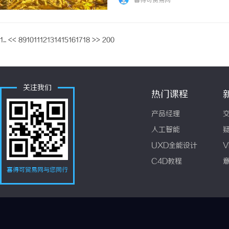
喜得可贸易网
多数人落地的核心阻碍。天罡智算深... ...
1...
<<
8
9
10
11
12
13
14
15
16
17
18
>>
200
关注我们
热门课程
产品经理
人工智能
UXD全能设计
V
C4D教程
喜得可贸易网与您同行