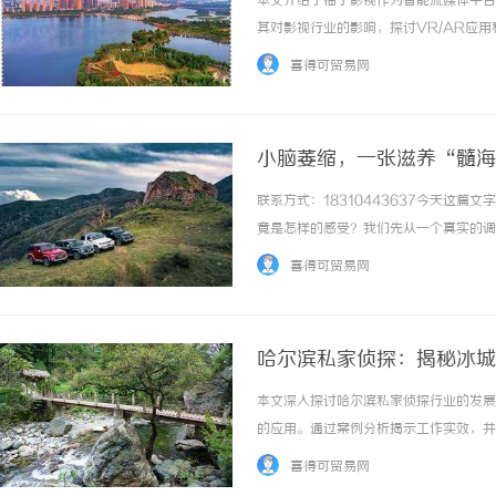
本文介绍了柚子影视作为智能流媒体平台
其对影视行业的影响，探讨VR/AR应
的观影选择。 ...……
喜得可贸易网
小脑萎缩，一张滋养“髓海
联系方式：18310443637今天这
武汉配眼镜 上海配眼镜
武汉配眼镜 上海配眼镜
竟是怎样的感受？我们先从一个真实的调
但近两年来，她却渐渐被一种无形的困扰
喜得可贸易网
心会摔倒。渐渐地，手部的动作也变得不利索了
哈尔滨私家侦探：揭秘冰城
本文深入探讨哈尔滨私家侦探行业的发展
的应用。通过案例分析揭示工作实效，并讨
……
喜得可贸易网