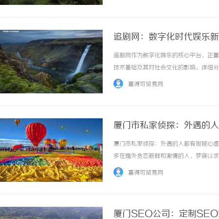
见的状态。可我们很少静下来想一想：这样的纠
追剧网：数字化时代娱乐新
追剧网作为数字化娱乐的核心平台，正重
技术基础及其对社会文化的影响。详细分
护、用户隐私和信息茧房等关键挑战。最
喜得可贸易网
展方向和潜在变革，强调其在推动娱乐产业
厦门市私家侦探：外遇的人
厦门市私家侦探：外遇的人都有做贼心虚
多在婚外贪恋新鲜和激情的人，梦寐以求
阴暗面反复撕扯，即使当下处于理想的平
喜得可贸易网
虚的心理。1、做贼心虚的草木皆兵，心累。婚
厦门SEO公司：定制SE