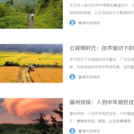
本文深入探讨80年代电影的黄金时代，
脑特效的突破，以及深远的文化影响和怀
并持续影响现代电影创作，彰显了其持久魅
喜得可贸易网
云视频时代：技术驱动下的
本文探讨了云视频的技术基础、广泛应用
域，优势包括成本低和灵活性高，但也面
字化转型。 ...……
喜得可贸易网
福州侦探：人到中年做好这
福州侦探：人到中年做好这些，少盯婚姻
子，慢慢被家庭、婚姻、生活琐事填满，
冷淡的表情，都能在心里掀起波澜，让我
喜得可贸易网